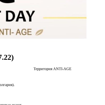
.22)
Территория ANTI-AGE
олгария).
которые знают